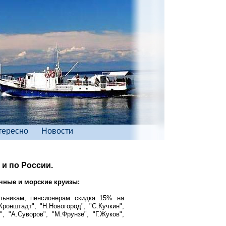
тересно
Новости
и по России.
чные и морские круизы:
льникам, пенсионерам скидка 15% на
онштадт", "Н.Новогород", "С.Кучкин",
, "А.Суворов", "М.Фрунзе", "Г.Жуков",