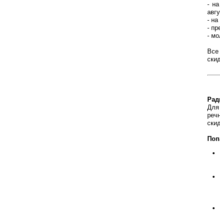
- н
авг
- н
- п
- м
Все
скид
Рад
Для
реч
ски
Поп