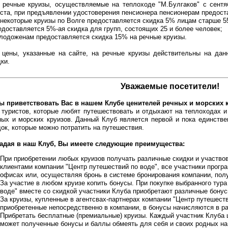
а речные круизы, осуществляемые на теплоходе "М.Булгаков" с сентя
уста, при предъявлении удостоверения пенсионера пенсионерам предост
а некоторые круизы по Волге предоставляется скидка 5% лицам старше 5
редоставляется 5%-ая скидка для групп, состоящих 25 и более человек;
олодоженам предоставляется скидка 15% на речные круизы.
 цены, указанные на сайте, на речные круизы действительны на дан
ки.
Уважаемые посетители!
ы приветствовать Вас в нашем Клубе ценителей речных и морских 
 туристов, которые любят путешествовать и отдыхают на теплоходах и
ных и морских круизов. Данный Клуб является первой и пока единстве
док, которые можно потратить на путешествия.
адая в наш Клуб, Вы имеете следующие преимущества:
При приобретении любых круизов получать различные скидки и участвов
клиентами компании "Центр путешествий по воде", все участники прогр
офисах или, осуществляя бронь в системе бронирования компании, пол
За участие в любом круизе копить бонусы. При покупке выбранного тура
воде" вместе со скидкой участники Клуба приобретают различные бонус
За круизы, купленные в агентсвах-партнерах компании "Центр путешестви
приобретенные непосредственно в компании, в бонусы начисляются в р
Прибретать бесплатные (премиальные) круизы. Каждый участник Клуба 
может полученные бонусы и баллы обмеять для себя и своих родных на