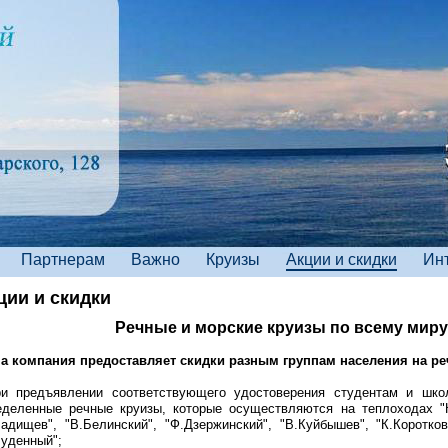
Партнерам
Важно
Круизы
Акции и скидки
Ин
ции и скидки
Речные и морские круизы по всему миру 
а компания предоставляет скидки разным группам населения на ре
ри предъявлении соответствующего удостоверения студентам и шко
еделенные речные круизы, которые осуществляются на теплоходах "Кр
Радищев", "В.Белинский", "Ф.Дзержинский", "В.Куйбышев", "К.Коротков"
Буденный";