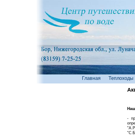
Главная
Теплоходы
Ак
Наш
- п
опр
"А.
"С.