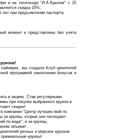
бря и на теплоходе "И.А.Крылов" с 15
авляется скидка 10%;
5 лет при предъявлении паспорта;
ный момент и представлены без учета
круизов!
 лайнерах, мы создали Клуб ценителей
нной программой накопления бонусов и
ать в акциях. Став регулярными
аммы при покупке выбранного круиза в
учают скидки!
 в компании "Центр путешествий по
ы за круизы, кторые они посещают.
й по воде", и за круизы,
авном объеме!
ценителей речных и морских круизов
 премиальные круизы!