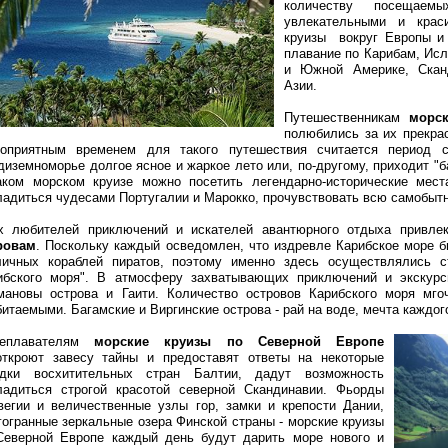
количеству посещаем
увлекательными и крас
круизы вокруг Европы и
плавание по Карибам, Ис
и Южной Америке, Сканд
Азии.
Путешественникам
морс
полюбились за их прекра
гоприятным временем для такого путешествия считается период 
диземноморье долгое ясное и жаркое лето или, по-другому, приходит "б
аком морском круизе можно посетить легендарно-исторические места
ладиться чудесами Португалии и Марокко, прочувствовать всю самобытн
х любителей приключений и искателей авантюрного отдыха привл
ровам
. Поскольку каждый осведомлен, что издревле Карибское море
личных кораблей пиратов, поэтому именно здесь осуществлялись с
ибского моря". В атмосферу захватывающих приключений и экскурс
мановы острова и Гаити. Количество островов Карибского моря мго
битаемыми. Багамские и Виргинские острова - рай на воде, мечта каждог
еплавателям
морские круизы по Северной Европе
откроют завесу тайны и предоставят ответы на некоторые
адки восхитительных стран Балтии, дадут возможность
ладиться строгой красотой северной Скандинавии. Фьорды
вегии и величественные узлы гор, замки и крепости Дании,
гогранные зеркальные озера Финской страны - морские круизы
Северной Европе каждый день будут дарить море нового и