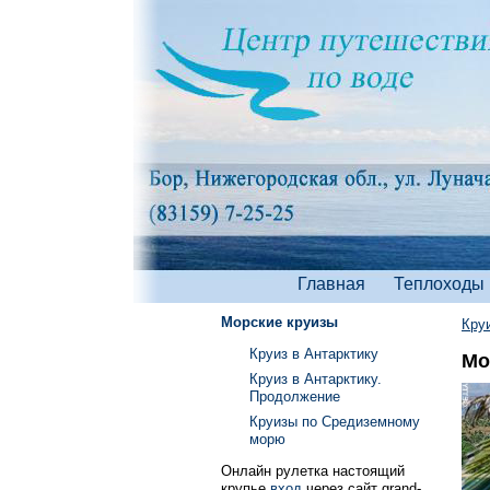
Главная
Теплоходы
Морские круизы
Кру
Круиз в Антарктику
Мо
Круиз в Антарктику.
Продолжение
Круизы по Средиземному
морю
Онлайн рулетка настоящий
крупье
вход
через сайт grand-