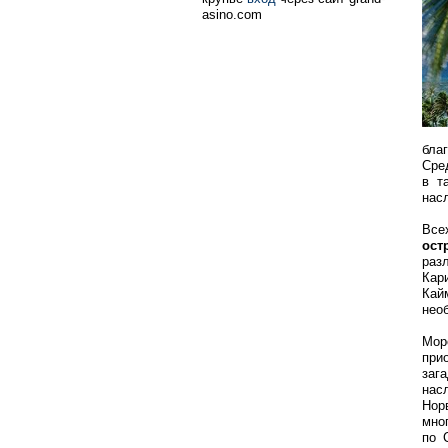
asino.com
бла
Сре
в т
нас
Все
ост
раз
Кар
Кай
нео
Мор
при
заг
нас
Нор
мно
по 