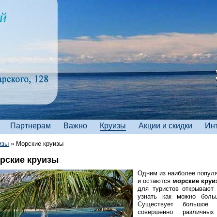
Партнерам
Важно
Круизы
Акции и скидки
Ин
изы
»
Морские круизы
рские круизы
Одним из наиболее популя
и остаются
морские круи
для туристов открывают
узнать как можно боль
Существует большое к
совершенно различных