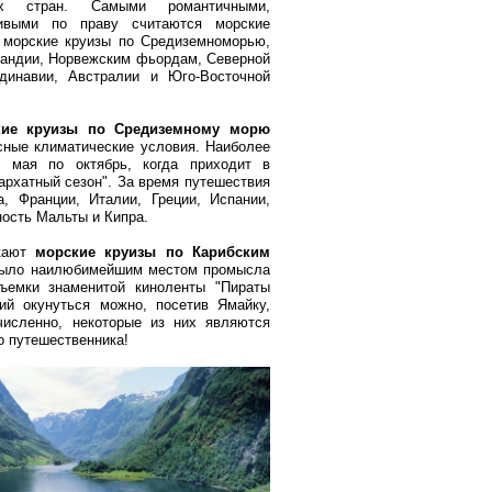
ых стран. Самыми романтичными,
ивыми по праву считаются морские
 морские круизы по Средиземноморью,
ландии, Норвежским фьордам, Северной
инавии, Австралии и Юго-Восточной
кие круизы по Средиземному морю
сные климатические условия. Наиболее
с мая по октябрь, когда приходит в
архатный сезон". За время путешествия
, Франции, Италии, Греции, Испании,
ость Мальты и Кипра.
екают
морские круизы по Карибским
 было наилюбимейшим местом промысла
ъемки знаменитой киноленты "Пираты
ий окунуться можно, посетив Ямайку,
численно, некоторые из них являются
о путешественника!