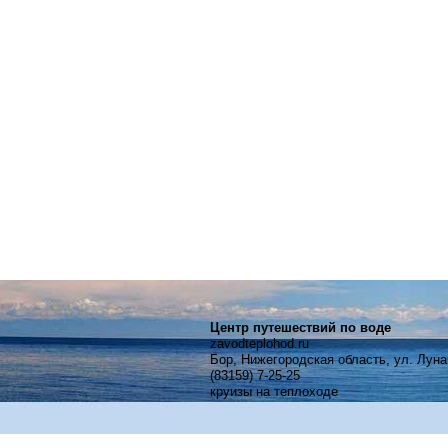
Центр путешествий по воде
zavodteplohod.ru
Бор, Нижегородская область, ул. Луна
(83159) 7-25-25
круизы на теплоходе