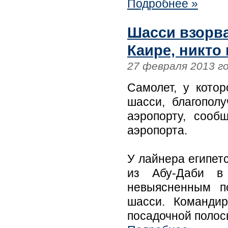
Подробнее »
Шасси взорва
Каире, никто
27 февраля 2013 г
Самолет, у кото
шасси, благопол
аэропорту, сооб
аэропорта.
У лайнера египет
из Абу-Даби в
невыясненным п
шасси. Командир
посадочной полосы