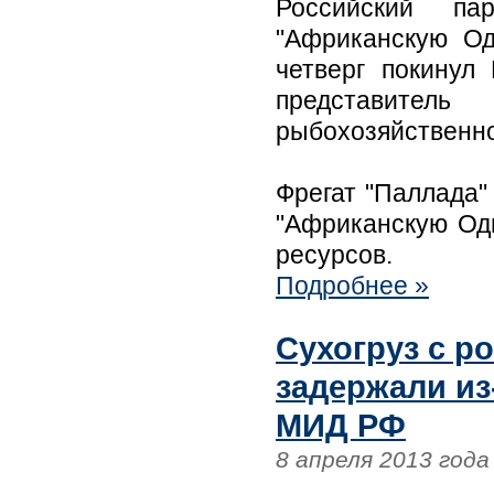
Российский па
"Африканскую Од
четверг покинул
представител
рыбохозяйственно
Фрегат "Паллада"
"Африканскую Од
ресурсов.
Подробнее »
Сухогруз с р
задержали из
МИД РФ
8 апреля 2013 года