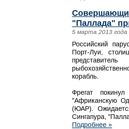
Совершающий
"Паллада" п
5 марта 2013 года
Российский пару
Порт-Луи, столи
представител
рыбохозяйствен
корабль.
Фрегат покинул
"Африканскую Од
(ЮАР). Ожидаетс
Сингапура, "Палл
Подробнее »