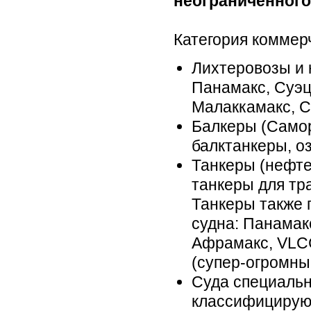
неограниченного
Категория коммер
Лихтеровозы и 
Панамакс, Суэц
Малаккамакс, С
Балкеры (Самор
балктанкеры, о
Танкеры (нефте
танкеры для тр
Танкеры также 
судна: Панамак
Афрамакс, VLC
(супер-огромны
Суда специальн
классифицируют