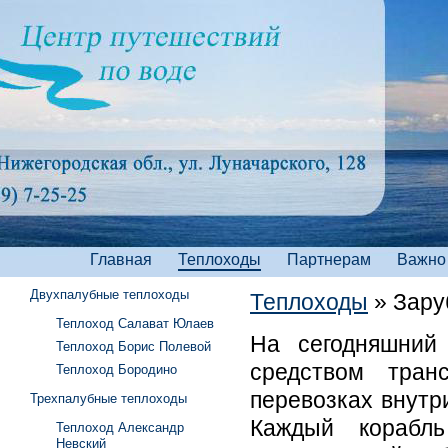
Главная
Теплоходы
Партнерам
Важно
Двухпалубные теплоходы
Теплоходы
»
Зару
Теплоход Салават Юлаев
На сегодняшний
Теплоход Борис Полевой
средством тран
Теплоход Бородино
перевозках внутр
Трехпалубные теплоходы
Каждый корабл
Теплоход Александр
Невский