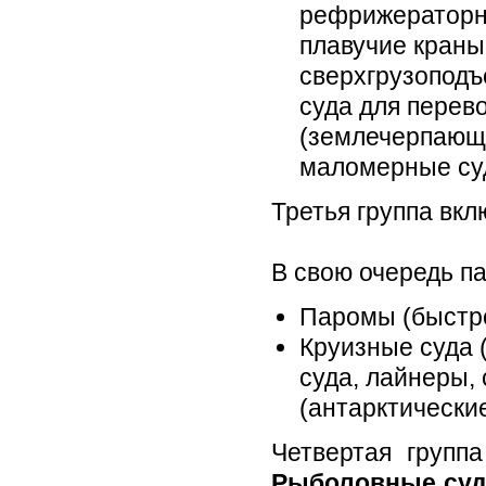
рефрижераторн
плавучие краны
сверхгрузоподъе
суда для перево
(землечерпающ
маломерные су
Третья группа вкл
В свою очередь п
Паромы (быстро
Круизные суда 
суда, лайнеры,
(антарктические
Четвертая групп
Рыболовные суд