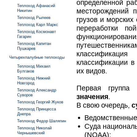
определенной раб
Теплоход Афанасий
месторождений п
Никитин
Теплоход Рылеев
грузов и морских
Теплоход Карл Маркс
переработки по
Теплоход Космонавт
функционировани
Гагарин
Теплоход Капитан
путешественни
Пушкарев
классификация
Четырехпалубные теплоходы
классификации в
Теплоход Михаил
их видов.
Булгаков
Теплоход Нижний
Новгород
Первая группа
Теплоход Александр
Суворов
значения
.
Теплоход Георгий Жуков
В свою очередь,
с
Теплоход Принцесса
Днепра
Ведомственные 
Теплоход Федор Шаляпин
Суда националь
Теплоход Николай
Чернышевский
(NOAA);