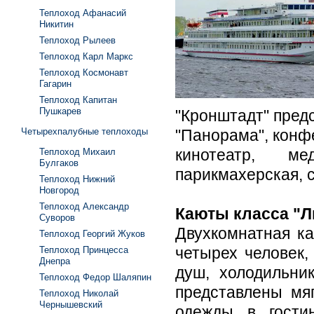
Теплоход Афанасий
Никитин
Теплоход Рылеев
Теплоход Карл Маркс
Теплоход Космонавт
Гагарин
Теплоход Капитан
Пушкарев
"Кронштадт" предс
Четырехпалубные теплоходы
"Панорама", конфе
кинотеатр, ме
Теплоход Михаил
Булгаков
парикмахерская, 
Теплоход Нижний
Новгород
Теплоход Александр
Каюты класса "
Суворов
Двухкомнатная ка
Теплоход Георгий Жуков
четырех человек,
Теплоход Принцесса
Днепра
душ, холодильни
Теплоход Федор Шаляпин
представлены мя
Теплоход Николай
Чернышевский
одежды в гости