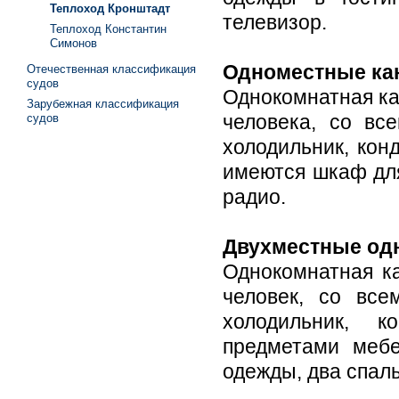
Теплоход Кронштадт
телевизор.
Теплоход Константин
Симонов
Одноместные к
Отечественная классификация
судов
Однокомнатная ка
Зарубежная классификация
человека, со вс
судов
холодильник, кон
имеются шкаф для
радио.
Двухместные од
Однокомнатная к
человек, со все
холодильник, к
предметами меб
одежды, два спаль